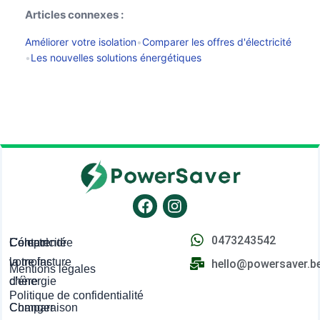
Articles connexes :
Améliorer votre isolation
•
Comparer les offres d'électricité
•
Les nouvelles solutions énergétiques
Facebook
Instagram
0473243542
L'électricité
Comprendre
Contact
la moins
votre facture
hello@powersaver.b
Mentions légales
chère
d'énergie
Politique de confidentialité
Comparaison
Changer