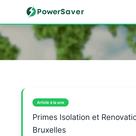
Skip
to
content
Article à la une
Primes Isolation et Renovati
Bruxelles