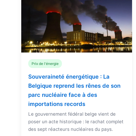
Prix de l'énergie
Souveraineté énergétique : La
Belgique reprend les rênes de son
parc nucléaire face à des
importations records
Le gouvernement fédéral belge vient de
poser un acte historique : le rachat complet
des sept réacteurs nucléaires du pays.