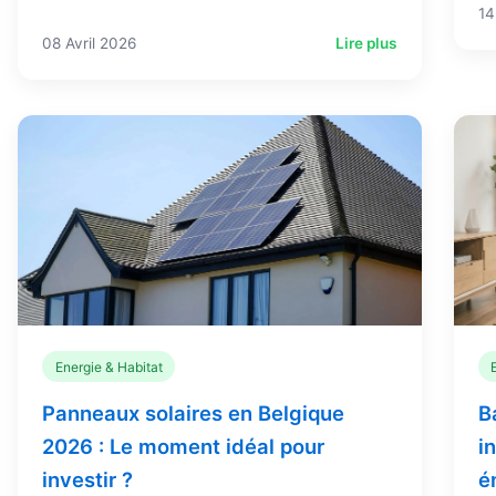
14
08 Avril 2026
Lire plus
Energie & Habitat
Panneaux solaires en Belgique
B
2026 : Le moment idéal pour
i
investir ?
é