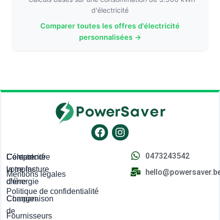
d'électricité
Comparer toutes les offres d'électricité
personnalisées →
Facebook
Instagram
0473243542
L'électricité
Comprendre
Contact
la moins
votre facture
hello@powersaver.b
Mentions légales
chère
d'énergie
Politique de confidentialité
Comparaison
Changer
de
Fournisseurs