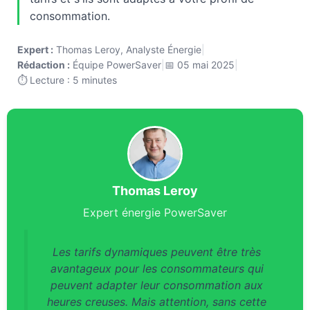
consommation.
Expert :
Thomas Leroy, Analyste Énergie
|
Rédaction :
Équipe PowerSaver
|
📅 05 mai 2025
|
⏱️ Lecture : 5 minutes
Thomas Leroy
Expert énergie PowerSaver
Les tarifs dynamiques peuvent être très
avantageux pour les consommateurs qui
peuvent adapter leur consommation aux
heures creuses. Mais attention, sans cette