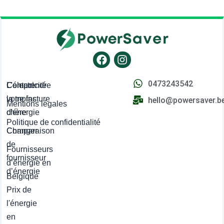
Facebook
Instagram
0473243542
L'électricité
Comprendre
Contact
la moins
votre facture
hello@powersaver.b
Mentions légales
chère
d'énergie
Politique de confidentialité
Comparaison
Changer
de
Fournisseurs
fournisseur
d’énergie en
d’énergie
Belgique
Prix de
l'énergie
en