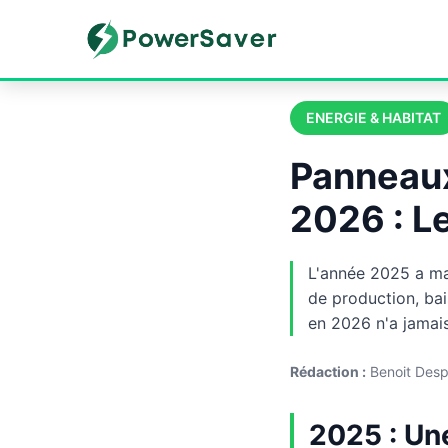
Skip
to
content
ENERGIE & HABITAT
Panneaux
2026 : L
L'année 2025 a ma
de production, bais
en 2026 n'a jamais
Rédaction :
Benoit Desp
2025 : Une