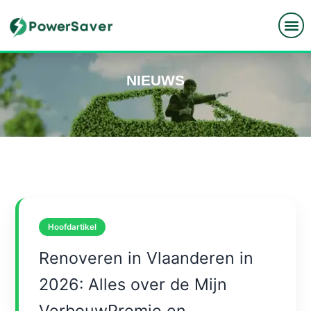
Spring
naar
de
inhoud
NIEUWS
Hoofdartikel
Renoveren in Vlaanderen in
2026: Alles over de Mijn
VerbouwPremie en