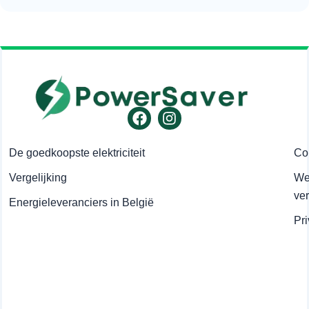
Facebook
Instagram
De goedkoopste elektriciteit
Co
Vergelijking
Wet
ve
Energieleveranciers in België
Pr