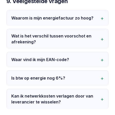
9. Veelgestelde vragen
Waarom is mijn energiefactuur zo hoog?
Dat komt meestal door een duur contract,
Wat is het verschil tussen voorschot en
hoger verbruik of pieken (Vlaanderen).
afrekening?
Vergelijken geeft snel duidelijkheid over uw
jaarprijs.
Een voorschot is een maandelijkse schatting.
Waar vind ik mijn EAN-code?
De afrekening corrigeert jaarlijks op basis van
uw echte verbruik.
Op uw energiefactuur bij de gegevens van het
Is btw op energie nog 6%?
leveringspunt. Het is een code van 18 cijfers.
Nee. Sinds april 2023 geldt opnieuw 21% voor
Kan ik netwerkkosten verlagen door van
elektriciteit en gas.
leverancier te wisselen?
Nee. Netkosten hangen af van uw