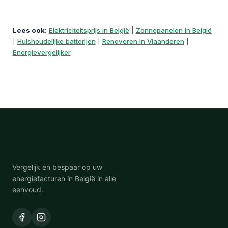
netbeheerder. U kunt ze wel indirect
beïnvloeden via verbruik en pieken
Lees ook:
Elektriciteitsprijs in België
|
Zonnepanelen in België
(Vlaanderen).
|
Huishoudelijke batterijen
|
Renoveren in Vlaanderen
|
Energievergelijker
Vergelijk en bespaar op uw
energiefacturen in België in alle
eenvoud.