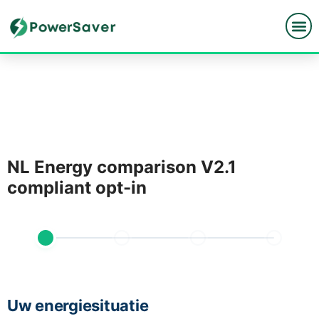
Spring
naar
de
inhoud
NL Energy comparison V2.1
compliant opt-in
Uw energiesituatie