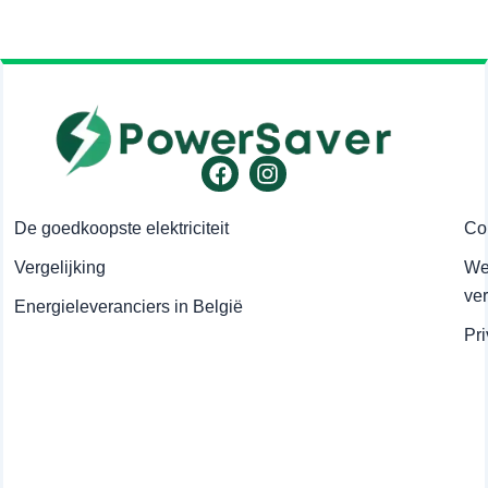
Facebook
Instagram
De goedkoopste elektriciteit
Co
Vergelijking
Wet
ve
Energieleveranciers in België
Pr