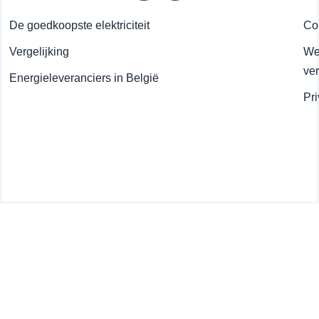
De goedkoopste elektriciteit
Co
Vergelijking
Wet
ve
Energieleveranciers in België
Pr