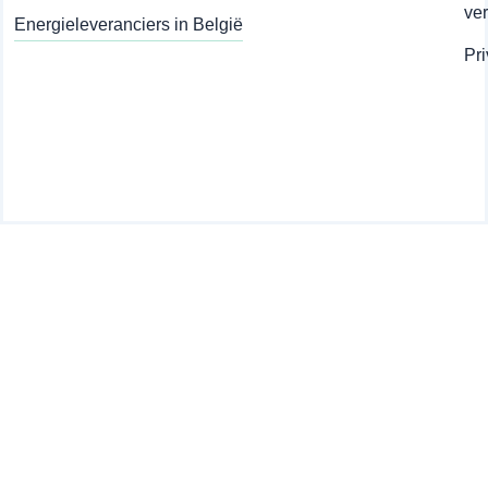
ve
Energieleveranciers in België
Pr