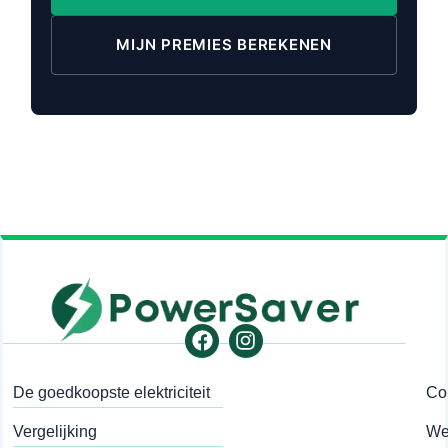
MIJN PREMIES BEREKENEN
Facebook
Instagram
De goedkoopste elektriciteit
Co
Vergelijking
Wet