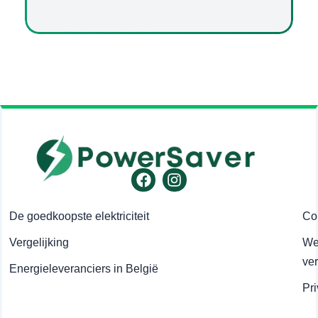
Facebook
Instagram
De goedkoopste elektriciteit
Co
Vergelijking
Wet
ve
Energieleveranciers in België
Pr