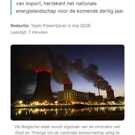
van import, hertekent het nationale
energielandschap voor de komende dertig jaar.
Redactie:
Team PowerSaver
|
4 mei 2026
|
Leestijd: 7 minuten
De Belgische staat wordt eigenaar van de centrales van
Doel en Tihange om de nationale bevoorrading veilig te